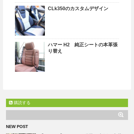
CLk350のカスタムデザイン
ハマー H2 純正シートの本革張
り替え
購読する
NEW POST