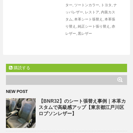
ター
,
ツートンカラー
,
トヨタ
,
ナ
ッパレザー
,
レストア
,
内装カス
タム
,
本革シート張替え
,
本革張
り替え
,
純正シート張り替え
,
赤
レザー
,
黒レザー
購読する
NEW POST
【BNR32】のシート張替え事例｜本革カ
スタムで高級感アップ【東京都江戸川区
ロブソンレザー】