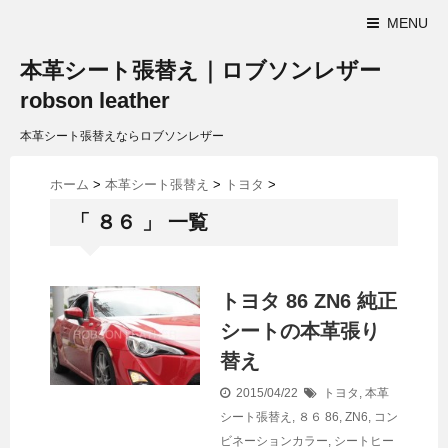
MENU
本革シート張替え｜ロブソンレザー
robson leather
本革シート張替えならロブソンレザー
ホーム
>
本革シート張替え
>
トヨタ
>
「 ８６ 」 一覧
トヨタ 86 ZN6 純正
シートの本革張り
替え
2015/04/22
トヨタ
,
本革
シート張替え
,
８６
86
,
ZN6
,
コン
ビネーションカラー
,
シートヒー