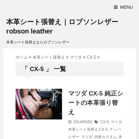
MENU
本革シート張替え｜ロブソンレザー
robson leather
本革シート張替えならロブソンレザー
ホーム
>
本革シート張替え
>
マツダ
>
CX-5
>
「 CX-5 」 一覧
マツダ CX-5 純正シ
ートの本革張り替
え
2014/05/02
CX-5
,
マツダ
,
本革シート張替え
CX-5
,
ナッパ
レザー
,
マツダ
,
内装カスタム
,
本