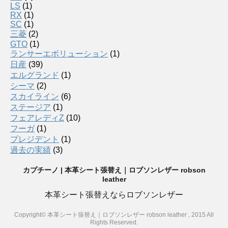
LS
(1)
RX
(1)
SC
(1)
三菱
(2)
GTO
(1)
ランサーエボリューション
(1)
日産
(39)
エルグランド
(1)
シーマ
(2)
スカイライン
(6)
ステージア
(1)
フェアレディZ
(10)
フーガ
(1)
プレジデント
(1)
過去の実績
(3)
カプチーノ | 本革シート張替え｜ロブソンレザー robson
leather
本革シート張替えならロブソンレザー
Copyright© 本革シート張替え｜ロブソンレザー robson leather , 2015 All
Rights Reserved.