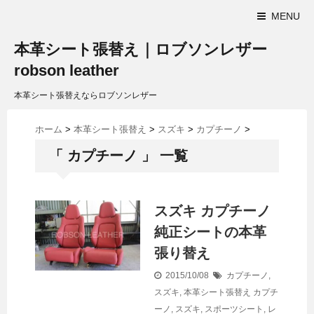
MENU
本革シート張替え｜ロブソンレザー
robson leather
本革シート張替えならロブソンレザー
ホーム
>
本革シート張替え
>
スズキ
>
カプチーノ
>
「 カプチーノ 」 一覧
スズキ カプチーノ
純正シートの本革
張り替え
2015/10/08
カプチーノ
,
スズキ
,
本革シート張替え
カプチ
ーノ
,
スズキ
,
スポーツシート
,
レ