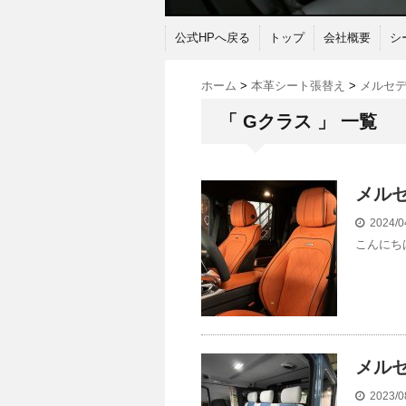
公式HPへ戻る
トップ
会社概要
シ
ホーム
>
本革シート張替え
>
メルセ
「 Gクラス 」 一覧
メル
2024/0
こんにち
メル
2023/0