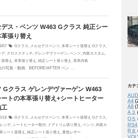
デス・ベンツ W463 Gクラス 純正シー
本革張り替え
3/07
Gクラス
,
メルセデスベンツ
,
本革シート張替え
Gクラス
,
ング
,
クロスステッチ
,
ゲレンデヴァーゲン
,
ベンツ
,
内装カスタム
,
ト張替え
,
本革張り替え
,
純正シート張り替え
,
茶革内装
写真・動画 BEFORE/AFTER ベン …
カテ
 Gクラス ゲレンデヴァーゲン W463
AUD
シートの本革張り替え+シートヒーター
A4
(
A8
(
施工
A３
5/18
Gクラス
,
メルセデスベンツ
,
本革シート張替え
Gクラス
,
Q５
RS4
レンデ
,
シートヒーター取付
,
ドアトリム張り替え
,
ベンツ
,
内装カ
R８
革シート張替え
,
純正シート張り替え
,
黄色レザー
VOL