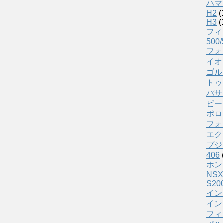
ハマ
H2
(
H3
(
フィ
500/
フォ
イオ
ゴル
トゥ
パサ
ビー
ポロ
フォ
エク
プジ
406
ホン
NSX
S20
イン
イン
フィ