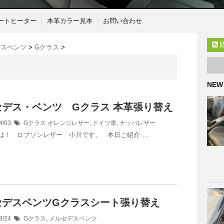
ートヒーター
本革カラー見本
お問い合わせ
デスベンツ
>
Gクラス
>
NEW
セデス・ベンツ Gクラス 本革張り替え
4/03
Gクラス
オレンジレザー
,
ドイツ車
,
ナッパレザー
は！ ロブソンレザー 小川です。 本日ご紹介 …
セデスベンツGクラスシート張り替え
8/24
Gクラス
,
メルセデスベンツ