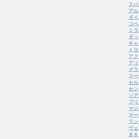
スバ
アル
ダイ
コペ
ミラ
ダッ
チャ
トヨ
アク
アリ
クラ
スー
セル
セン
ソア
プリ
マジ
マー
ラン
ヴェ
８６