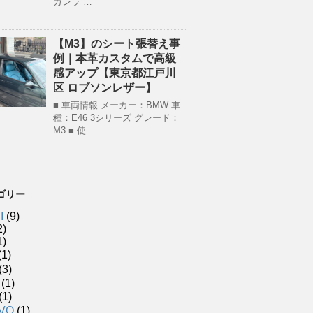
カレラ …
【M3】のシート張替え事
例｜本革カスタムで高級
感アップ【東京都江戸川
区 ロブソンレザー】
■ 車両情報 メーカー：BMW 車
種：E46 3シリーズ グレード：
M3 ■ 使 …
ゴリー
I
(9)
2)
1)
(1)
(3)
(1)
(1)
VO
(1)