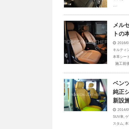
…
メルセ
トの
2016/0
キルティ
本革シー
施工前後の
ベンツ
純正
新設
2014/0
SUV車
,
ゲ
スタム
,
本