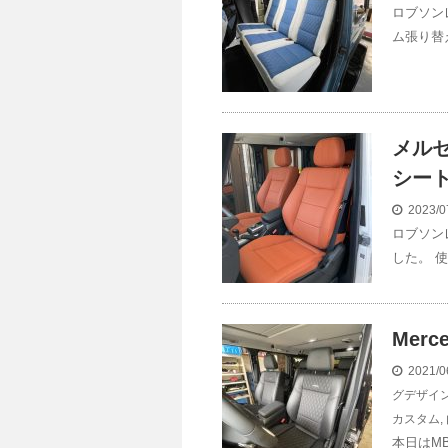
ロブソン
ム張り替
メル
シー
2023/0
ロブソン
した。 使
Merc
2021/0
グデザイ
カスタム
,
本日はM