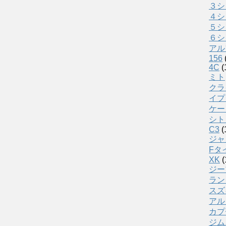
３シ
４シ
５シ
６シ
アル
156
4C
(
ミト
クラ
イプ
ケー
シト
C3
(
ジャ
Fタ
XK
(
ジー
ラン
スズ
アル
カプ
ジム