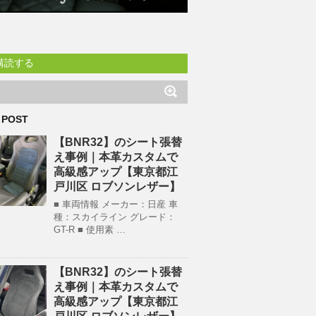
購読する
 POST
【BNR32】のシート張替
え事例｜本革カスタムで
高級感アップ【東京都江
戸川区 ロブソンレザー】
■ 車両情報 メーカー：日産 車
種：スカイライン グレード：
GT-R ■ 使用素 …
【BNR32】のシート張替
え事例｜本革カスタムで
高級感アップ【東京都江