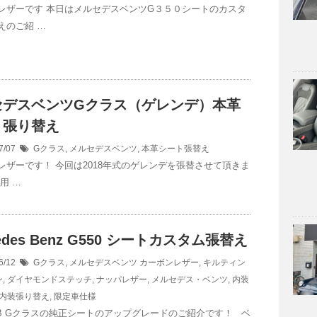
レザーです 本日はメルセデスベンツG３５０シートのカスタ
えのご紹 …
セデスベンツGクラス（ゲレンデ）本革
ト張り替え
7/07
Gクラス
,
メルセデスベンツ
,
本革シート張替え
レザーです！ 今回は2018年式のゲレンデを張替させて頂きま
用 …
edes Benz G550 シートカスタム張替え
6/12
Gクラス
,
メルセデスベンツ
カーボンレザー
,
キルティン
ン
,
ダイヤモンドステッチ
,
ナッパレザー
,
メルセデス・ベンツ
,
内装
内装張り替え
,
限定車仕様
B Gクラスの純正シートのアップグレードのご紹介です！ ベ