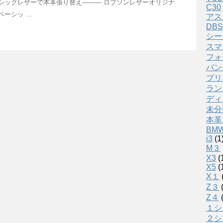
シックレザーで本革張り替え——— ロブソンレザーオリジナ
C30
ベーシッ …
アス
DBS
シー
スマ
フォ
バン
プリ
ラン
ディ
未分
本革
BM
i3
(1
M３
X3
(
X5
(
X１
Z３
(
Z４
(
１シ
２シ