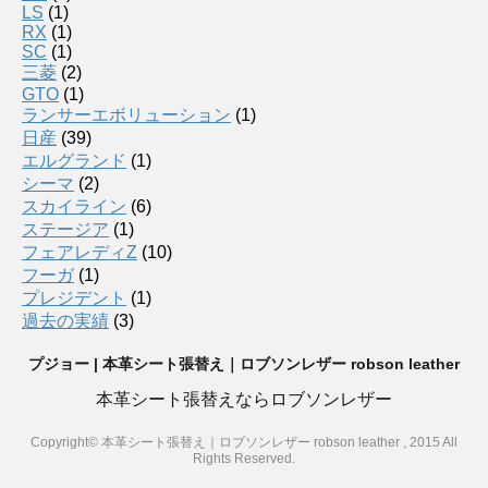
LS
(1)
RX
(1)
SC
(1)
三菱
(2)
GTO
(1)
ランサーエボリューション
(1)
日産
(39)
エルグランド
(1)
シーマ
(2)
スカイライン
(6)
ステージア
(1)
フェアレディZ
(10)
フーガ
(1)
プレジデント
(1)
過去の実績
(3)
プジョー | 本革シート張替え｜ロブソンレザー robson leather
本革シート張替えならロブソンレザー
Copyright© 本革シート張替え｜ロブソンレザー robson leather , 2015 All
Rights Reserved.