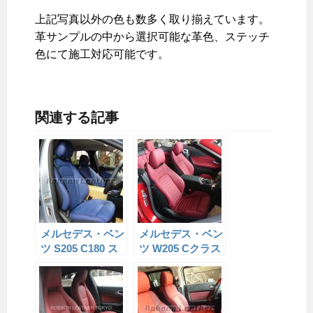
上記写真以外の色も数多く取り揃えています。
革サンプルの中から選択可能な革色、ステッチ
色にて施工対応可能です。
関連する記事
メルセデス・ベン
メルセデス・ベン
ツ S205 C180 ス
ツ W205 Cクラス
テーションワゴン
カブリオーレ 純
純正シートの本革
正シートの本革張
張り替え
り替え