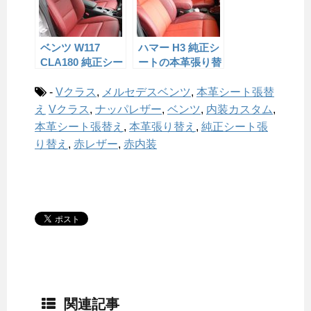
ベンツ W117
ハマー H3 純正シ
CLA180 純正シー
ートの本革張り替
トの本革張り替え
え
-
Vクラス
,
メルセデスベンツ
,
本革シート張替
え
Vクラス
,
ナッパレザー
,
ベンツ
,
内装カスタム
,
本革シート張替え
,
本革張り替え
,
純正シート張
り替え
,
赤レザー
,
赤内装
関連記事