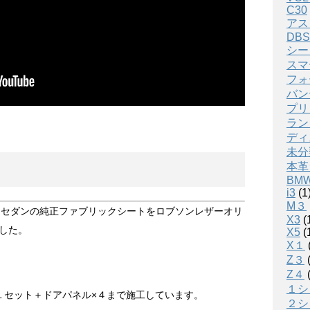
C30
アス
DBS
シー
スマ
フォ
バン
プリ
ラン
ディ
未分
本革
BM
i3
(1
M３
ラス セダンの純正ファブリックシートをロブソンレザーオリ
X3
(
した。
X5
(
X１
Z３
(
Z４
(
１シ
１セット＋ドアパネル×４まで施工しています。
２シ