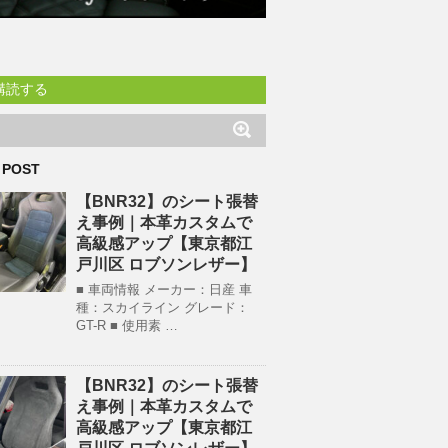
購読する
 POST
【BNR32】のシート張替
え事例｜本革カスタムで
高級感アップ【東京都江
戸川区 ロブソンレザー】
■ 車両情報 メーカー：日産 車
種：スカイライン グレード：
GT-R ■ 使用素 …
【BNR32】のシート張替
え事例｜本革カスタムで
高級感アップ【東京都江