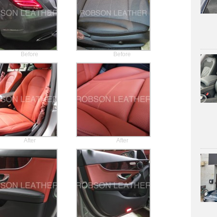
Before
Before
After
After