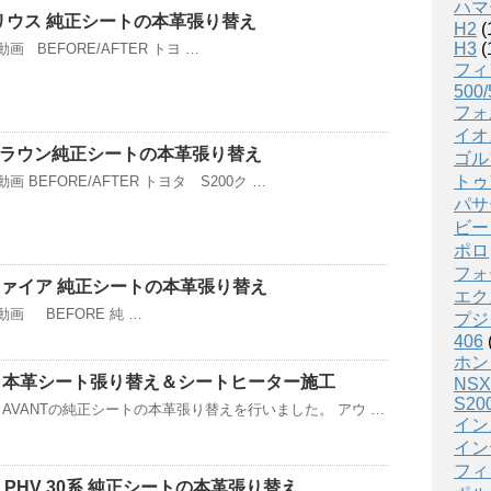
ハマ
プリウス 純正シートの本革張り替え
H2
(
H3
(
 BEFORE/AFTER トヨ …
フィ
500/
フォ
イオ
 クラウン純正シートの本革張り替え
ゴル
トゥ
BEFORE/AFTER トヨタ S200ク …
パサ
ビー
ポロ
フォ
ファイア 純正シートの本革張り替え
エク
画 BEFORE 純 …
プジ
406
ホン
B8 本革シート張り替え＆シートヒーター施工
NSX
S20
4 AVANTの純正シートの本革張り替えを行いました。 アウ …
イン
イン
フィ
 PHV 30系 純正シートの本革張り替え