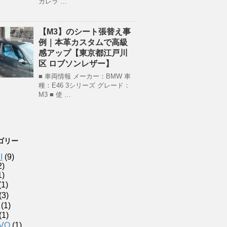
カレラ …
【M3】のシート張替え事
例｜本革カスタムで高級
感アップ【東京都江戸川
区 ロブソンレザー】
■ 車両情報 メーカー：BMW 車
種：E46 3シリーズ グレード：
M3 ■ 使 …
ゴリー
I
(9)
2)
1)
(1)
(3)
(1)
(1)
VO
(1)