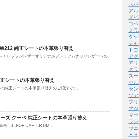
スバ
アル
ダイ
コペ
ミラ
ダッ
チャ
 W212 純正シートの本革張り替え
トヨ
アク
 — ↓ ロブソンレザーオリジナルプレミアムナッパレザーへの
アリ
クラ
スー
4 純正シートの本革張り替え
セル
 Z4の純正シートの本革張り替えのご紹介です。 …
セン
ソア
プリ
マジ
マー
4シリーズ クーペ 純正シートの本革張り替え
ラン
BEFORE/AFTER BM …
ヴェ
８６