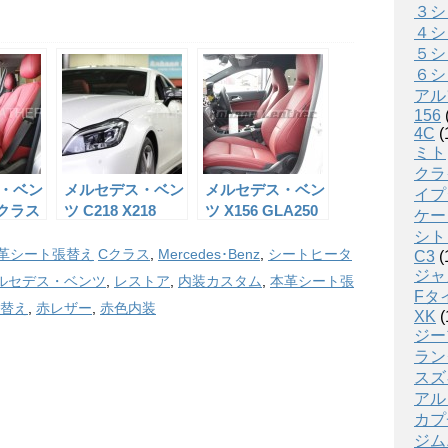
３シ
４シ
５シ
６シ
アル
156
4C
(
ミト
クラ
・ベン
メルセデス・ベン
メルセデス・ベン
イプ
Cクラス
ツ C218 X218
ツ X156 GLA250
ケー
の本革
CLS 純正シート
純正シートの本革
シト
の本革張り替え
張り替え
革シート張替え
Cクラス
,
Mercedes･Benz
,
シートヒータ
C3
(
ジャ
ルセデス・ベンツ
,
レストア
,
内装カスタム
,
本革シート張
Fタ
替え
,
赤レザー
,
赤色内装
XK
(
ジー
ラン
スズ
アル
カプ
ジム