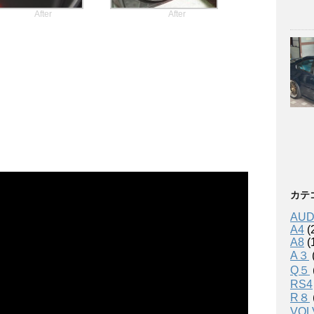
After
After
カテ
AUD
A4
(
A8
(
A３
Q５
RS4
R８
VOL