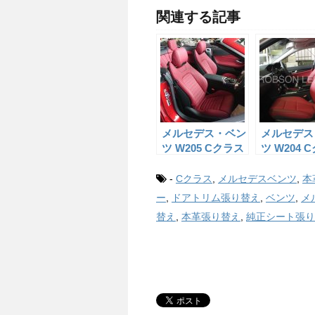
関連する記事
メルセデス・ベン
メルセデス
ツ W205 Cクラス
ツ W204 
カブリオーレ 純
純正シート
正シートの本革張
張り替え
-
Cクラス
,
メルセデスベンツ
,
本
り替え
ー
,
ドアトリム張り替え
,
ベンツ
,
メ
替え
,
本革張り替え
,
純正シート張り