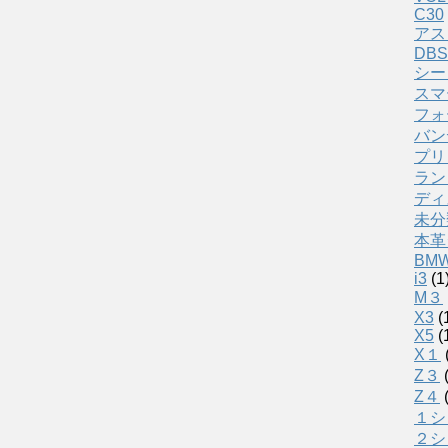
C30
アス
DBS
シー
スマ
フォ
バン
プリ
ラン
ディ
未分
本革
BM
i3
(1
M３
X3
(
X5
(
X１
Z３
(
Z４
(
１シ
２シ