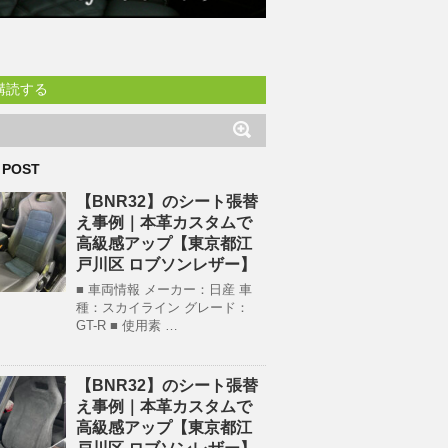
購読する
 POST
【BNR32】のシート張替
え事例｜本革カスタムで
高級感アップ【東京都江
戸川区 ロブソンレザー】
■ 車両情報 メーカー：日産 車
種：スカイライン グレード：
GT-R ■ 使用素 …
【BNR32】のシート張替
え事例｜本革カスタムで
高級感アップ【東京都江