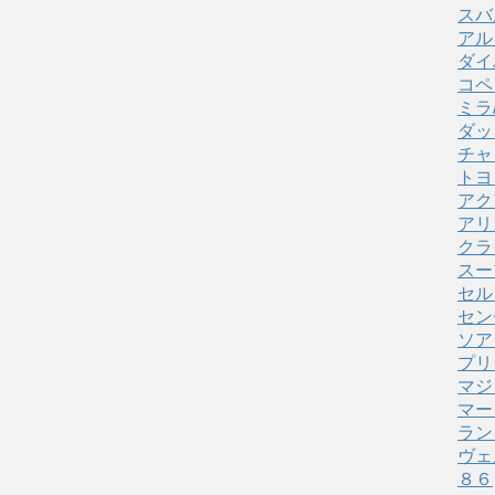
スバ
アル
ダイ
コペ
ミラ
ダッ
チャ
トヨ
アク
アリ
クラ
スー
セル
セン
ソア
プリ
マジ
マー
ラン
ヴェ
８６