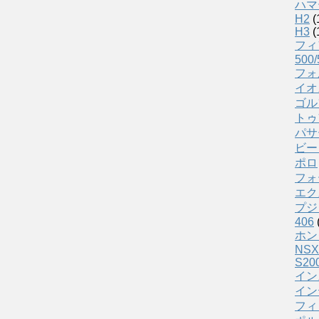
ハマ
H2
(
H3
(
フィ
500/
フォ
イオ
ゴル
トゥ
パサ
ビー
ポロ
フォ
エク
プジ
406
ホン
NSX
S20
イン
イン
フィ