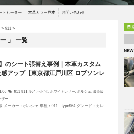
ートヒーター
本革カラー見本
お問い合わせ
ェ
>
911
>
ー 」 一覧
NEW
64】のシート張替え事例｜本革カスタム
級感アップ【東京都江戸川区 ロブソンレ
】
1/06
911
911
,
964
,
ぺピタ
,
ホワイトレザー
,
ポルシェ
,
最高級
レザー
報 メーカー：ポルシェ 車種：911 type964 グレード：カレ