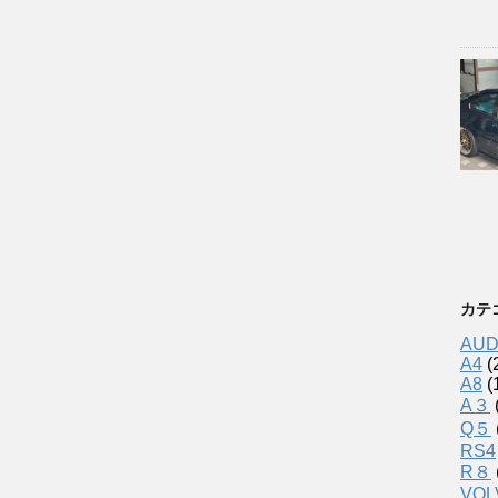
カテ
AUD
A4
(
A8
(
A３
Q５
RS4
R８
VOL