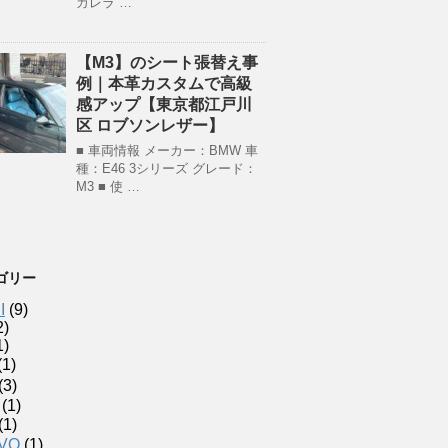
カレラ …
【M3】のシート張替え事
例｜本革カスタムで高級
感アップ【東京都江戸川
区 ロブソンレザー】
■ 車両情報 メーカー：BMW 車
種：E46 3シリーズ グレード：
M3 ■ 使 …
ゴリー
I
(9)
2)
1)
(1)
(3)
(1)
(1)
VO
(1)