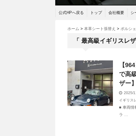
公式HPへ戻る
トップ
会社概要
シ
ホーム
>
本革シート張替え
>
ポルシ
「 最高級イギリスレザ
【9
で高
ザー
2025/1
イギリス
■ 車両情
ラ …