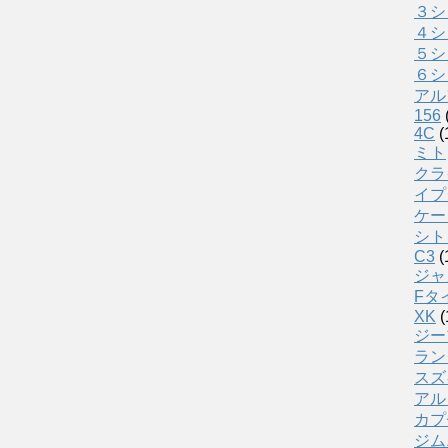
３シ
４シ
５シ
６シ
アル
156
4C
(
ミト
クラ
イプ
ケー
シト
C3
(
ジャ
Fタ
XK
(
ジー
ラン
スズ
アル
カプ
ジム