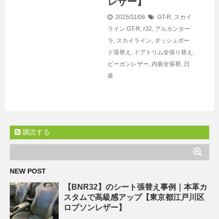
レザー】
2025/11/06
GT-R
,
スカイ
ライン
GT-R
,
r32
,
アルカンター
ラ
,
スカイライン
,
ダッシュボー
ド張替え
,
ドアトリム全張り替え
,
ビーガンレザー
,
内装全張替
,
日
産
購読する
NEW POST
【BNR32】のシート張替え事例｜本革カ
スタムで高級感アップ【東京都江戸川区
ロブソンレザー】