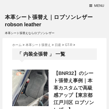
MENU
本革シート張替え｜ロブソンレザー
robson leather
本革シート張替えならロブソンレザー
ホーム
>
本革シート張替え
>
日産
>
GT-R
>
「 内装全張替 」 一覧
【BNR32】のシー
ト張替え事例｜本
革カスタムで高級
感アップ【東京都
江戸川区 ロブソン