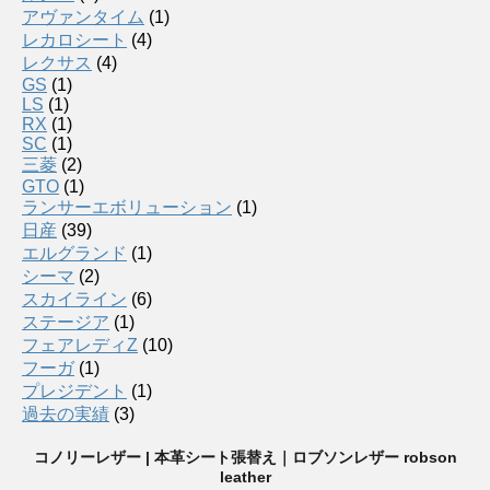
アヴァンタイム
(1)
レカロシート
(4)
レクサス
(4)
GS
(1)
LS
(1)
RX
(1)
SC
(1)
三菱
(2)
GTO
(1)
ランサーエボリューション
(1)
日産
(39)
エルグランド
(1)
シーマ
(2)
スカイライン
(6)
ステージア
(1)
フェアレディZ
(10)
フーガ
(1)
プレジデント
(1)
過去の実績
(3)
コノリーレザー | 本革シート張替え｜ロブソンレザー robson
leather