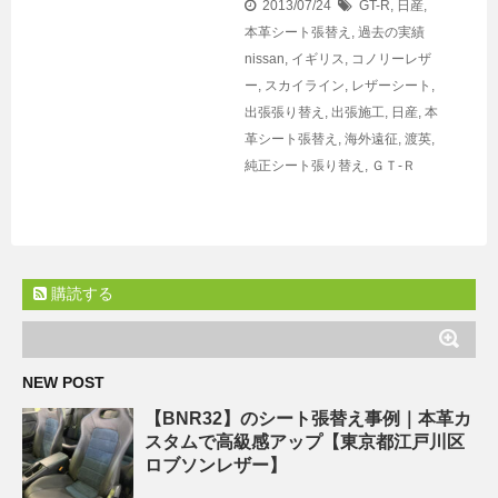
2013/07/24
GT-R
,
日産
,
本革シート張替え
,
過去の実績
nissan
,
イギリス
,
コノリーレザ
ー
,
スカイライン
,
レザーシート
,
出張張り替え
,
出張施工
,
日産
,
本
革シート張替え
,
海外遠征
,
渡英
,
純正シート張り替え
,
ＧＴ-Ｒ
購読する
NEW POST
【BNR32】のシート張替え事例｜本革カ
スタムで高級感アップ【東京都江戸川区
ロブソンレザー】