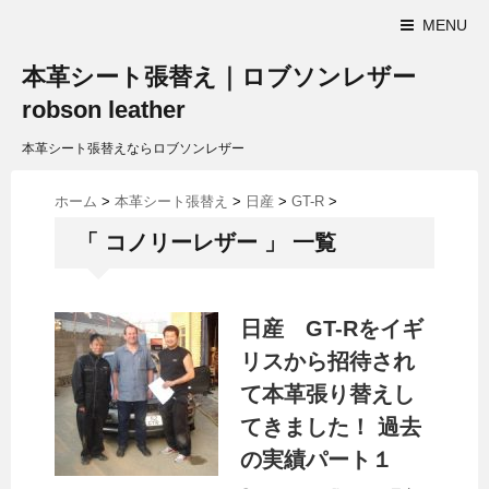
MENU
本革シート張替え｜ロブソンレザー
robson leather
本革シート張替えならロブソンレザー
ホーム
>
本革シート張替え
>
日産
>
GT-R
>
「 コノリーレザー 」 一覧
日産 GT-Rをイギ
リスから招待され
て本革張り替えし
てきました！ 過去
の実績パート１