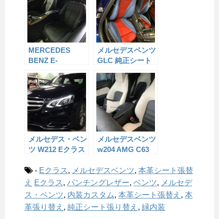
MERCEDES
メルセデスベンツ
BENZ E-
GLC 純正シート
CLASS(W211) 純
の本革張り替え
正シートの本革張
り替え
メルセデス・ベン
メルセデスベンツ
ツ W212 Eクラス
w204 AMG C63
純正シートの本革
coupe edition507
張り替え
純正シートの本革
-
Eクラス
,
メルセデスベンツ
,
本革シート張替
張り替え
え
Eクラス
,
パンチングレザー
,
ベンツ
,
メルセデ
ス・ベンツ
,
内装カスタム
,
本革シート張替え
,
本
革張り替え
,
純正シート張り替え
,
緑内装