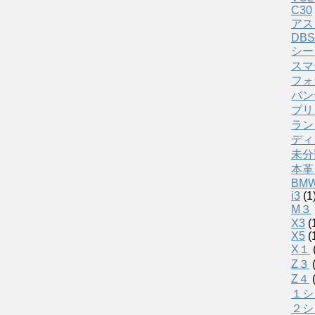
C30
アス
DBS
シー
スマ
フォ
バン
プリ
ラン
ディ
未分
本革
BM
i3
(1
M３
X3
(
X5
(
X１
Z３
(
Z４
(
１シ
２シ