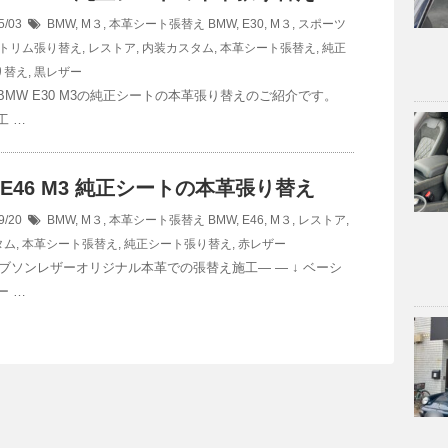
5/03
BMW
,
M３
,
本革シート張替え
BMW
,
E30
,
M３
,
スポーツ
トリム張り替え
,
レストア
,
内装カスタム
,
本革シート張替え
,
純正
り替え
,
黒レザー
BMW E30 M3の純正シートの本革張り替えのご紹介です。
工 …
 E46 M3 純正シートの本革張り替え
9/20
BMW
,
M３
,
本革シート張替え
BMW
,
E46
,
M３
,
レストア
,
タム
,
本革シート張替え
,
純正シート張り替え
,
赤レザー
—ロブソンレザーオリジナル本革での張替え施工— — ↓ ベーシ
ー …