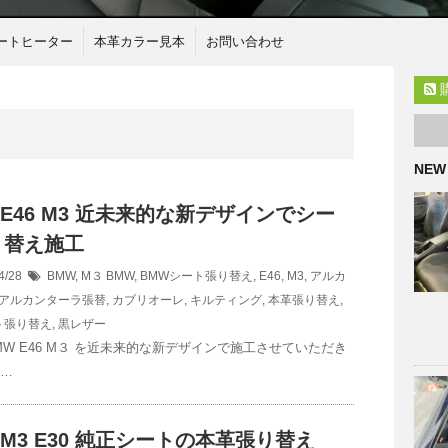
ートヒーター
本革カラー見本
お問い合わせ
NEW
 E46 M3 近未来的な新デザインでシー
り替え施工
4/28
BMW
,
M３
BMW
,
BMWシート張り替え
,
E46
,
M3
,
アルカ
アルカンターラ張替
,
カブリオーレ
,
キルティング
,
本革張り替え
,
ト張り替え
,
黒レザー
MW E46 M３ を近未来的な新デザインで施工させていただき
 …
 M3 E30 純正シートの本革張り替え