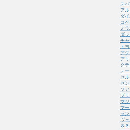
スバ
アル
ダイ
コペ
ミラ
ダッ
チャ
トヨ
アク
アリ
クラ
スー
セル
セン
ソア
プリ
マジ
マー
ラン
ヴェ
８６