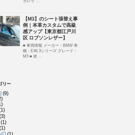
カレラ …
【M3】のシート張替え事
例｜本革カスタムで高級
感アップ【東京都江戸川
区 ロブソンレザー】
■ 車両情報 メーカー：BMW 車
種：E46 3シリーズ グレード：
M3 ■ 使 …
ゴリー
I
(9)
2)
1)
(1)
(3)
(1)
(1)
VO
(1)