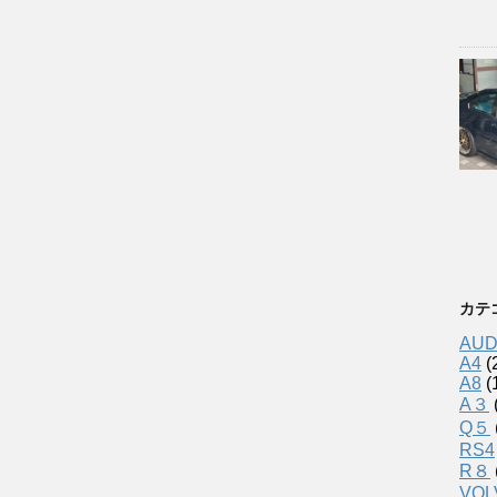
カテ
AUD
A4
(
A8
(
A３
Q５
RS4
R８
VOL