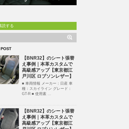
購読する
 POST
【BNR32】のシート張替
え事例｜本革カスタムで
高級感アップ【東京都江
戸川区 ロブソンレザー】
■ 車両情報 メーカー：日産 車
種：スカイライン グレード：
GT-R ■ 使用素 …
【BNR32】のシート張替
え事例｜本革カスタムで
高級感アップ【東京都江