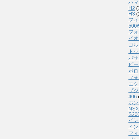
ハマ
H2
(
H3
(
フィ
500/
フォ
イオ
ゴル
トゥ
パサ
ビー
ポロ
フォ
エク
プジ
406
ホン
NSX
S20
イン
イン
フィ