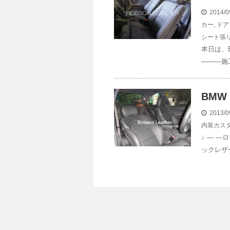
2014/0
カー
,
ドア
シート張
本日は、
———施
BMW
2013/0
内装カス
↓ — 
ックレザ