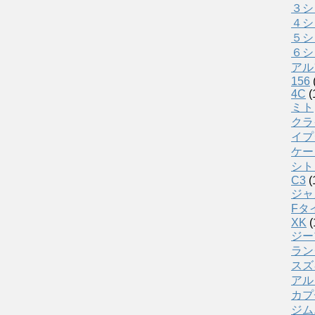
３シ
４シ
５シ
６シ
アル
156
4C
(
ミト
クラ
イプ
ケー
シト
C3
(
ジャ
Fタ
XK
(
ジー
ラン
スズ
アル
カプ
ジム