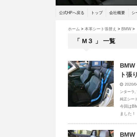
公式HPへ戻る
トップ
会社概要
シ
ホーム
>
本革シート張替え
>
BMW
>
「 M３ 」 一覧
BMW
ト張
2020/0
ンターラ
,
純正シー
今回はB
ました！
BMW