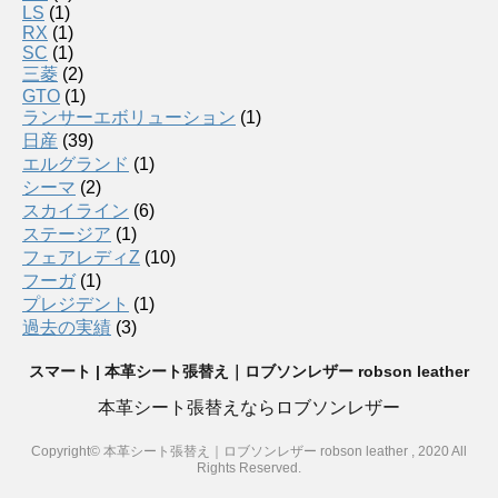
LS
(1)
RX
(1)
SC
(1)
三菱
(2)
GTO
(1)
ランサーエボリューション
(1)
日産
(39)
エルグランド
(1)
シーマ
(2)
スカイライン
(6)
ステージア
(1)
フェアレディZ
(10)
フーガ
(1)
プレジデント
(1)
過去の実績
(3)
スマート | 本革シート張替え｜ロブソンレザー robson leather
本革シート張替えならロブソンレザー
Copyright© 本革シート張替え｜ロブソンレザー robson leather , 2020 All
Rights Reserved.