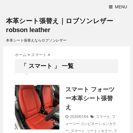
MENU
本革シート張替え｜ロブソンレザー
robson leather
本革シート張替えならロブソンレザー
ホーム
>
スマート
>
「 スマート 」 一覧
スマート フォーツ
ー本革シート張替
え
2020/07/04
スマート
,
フ
ォーツー
コンビネーションカラ
ー
,
スマート
,
ツートンカラー
,
フ